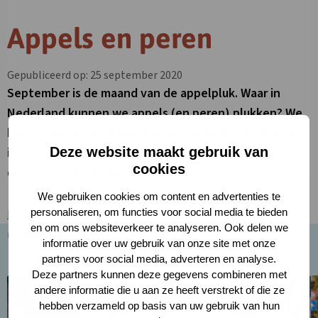
Appels en peren
Gepubliceerd op: 25 september 2020
September is de maand van de appelpluk. Waar in
Nederland kunnen we appels (en peren) plukken? We
kijken naar de ontwikkeling van de werkgelegenheid
in de afgelopen jaren. Tot slot zien we dat telers voor
Deze website maakt gebruik van
cookies
de keus staan: appels of peren.
We gebruiken cookies om content en advertenties te
personaliseren, om functies voor social media te bieden
Klik voor het volledige artikel
en om ons websiteverkeer te analyseren. Ook delen we
Gerelateerd nieuws
informatie over uw gebruik van onze site met onze
partners voor social media, adverteren en analyse.
Deze partners kunnen deze gegevens combineren met
Lees
L
andere informatie die u aan ze heeft verstrekt of die ze
meer
m
hebben verzameld op basis van uw gebruik van hun
over
o