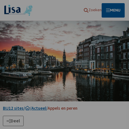
Homepagina
Zoeken
OPEN
MENU
BIJ12 sites
/
/
Actueel
/
Appels en peren
Deel