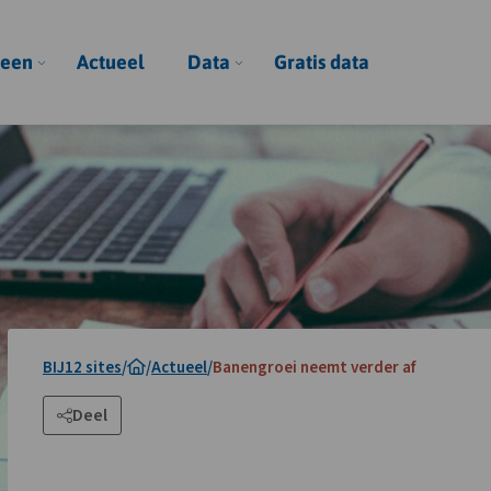
een
Actueel
Data
Gratis data
BIJ12 sites
/
/
Actueel
/
Banengroei neemt verder af
Deel