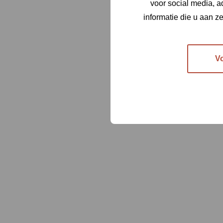
voor social media, 
informatie die u aan z
V