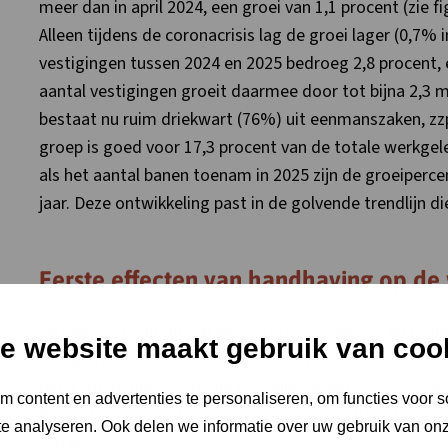
meer dan in april 2024, een groei van 1,1 procent (zie fi
Alleen tijdens de coronacrisis lag de groei lager (0,7% 
vestigingen tussen 2024 en 2025 bedroeg 2,8 procent,
aantal vestigingen groeit daarmee door tot bijna 2,3 mi
bestaat nu ruim driekwart (76%) uit eenmanszaken, zzp’
groep is goed voor 17,3 procent van de totale werkge
als het aantal banen toenam in 2025 zijn de groeiperc
jaar. Deze ontwikkeling past in de golvende trendlijn d
Eerste effecten van handhaving op de
Het aantal eenmanszaken, zzp’ers, freelancers en klein
e website maakt gebruik van coo
dan gemiddeld (2,8%). Toch ligt de groei lager dan ve
jaren (zie figuur 2). Dit zijn mogelijk de eerste effec
 content en advertenties te personaliseren, om functies voor s
Beoordeling Arbeidsrelaties) waarmee de Belastingdie
e analyseren. Ook delen we informatie over uw gebruik van onz
zzp’ers.