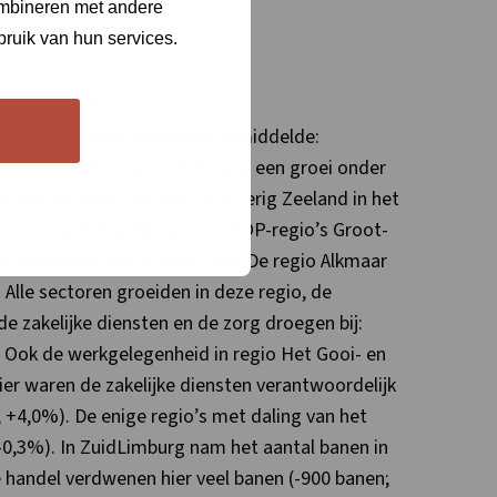
ombineren met andere
bruik van hun services.
 opzichte van het landelijk gemiddelde:
aan, rood-rozetinten duiden op een groei onder
a) allemaal in een baan van Overig Zeeland in het
deze zone laten alleen de COROP-regio’s Groot-
t landelijk gemiddelde zien. De regio Alkmaar
 Alle sectoren groeiden in deze regio, de
de zakelijke diensten en de zorg droegen bij:
. Ook de werkgelegenheid in regio Het Gooi- en
er waren de zakelijke diensten verantwoordelijk
 +4,0%). De enige regio’s met daling van het
 (-0,3%). In ZuidLimburg nam het aantal banen in
de handel verdwenen hier veel banen (-900 banen;