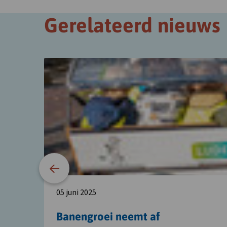
Gerelateerd nieuws
Lees
meer
over
Banengroei
neemt
af
05 juni 2025
Banengroei neemt af