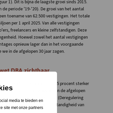
guur 1). Dit is bijna de laagste groei sinds 2015.
in de periode ’19-’20). De groei van het aantal
 een toename van 62.500 vestigingen. Het totale
ljoen per 1 april 2025. Van alle vestigingen
ers, freelancers en kleine zelfstandigen. Deze
legenheid. Hoewel zowel het aantal vestigingen
entages opnieuw lager dan in het voorgaande
ie we in de afgelopen 30 jaar zagen.
 wet DBA zichtbaar
e zelfstandigen groeide met 3,5 procent sterker
kies
rwacht gezien de ontwikkeling in de afgelopen
ten van handhaving op de wet DBA (Deregulering
ocial media te bieden en
nst optreedt tegen schijnzelfstandigheid van
e site met onze partners