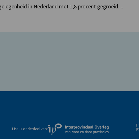
kgelegenheid in Nederland met 1,8 procent gegroeid....
P
Externe
Lisa is onderdeel van:
K
link