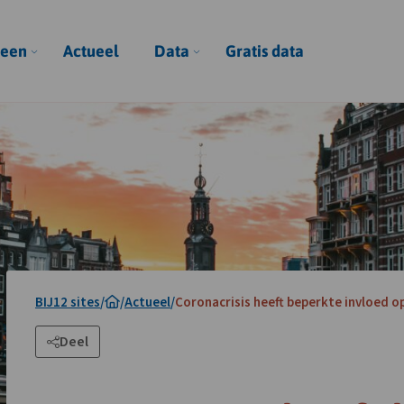
een
Actueel
Data
Gratis data
BIJ12 sites
/
/
Actueel
/
Coronacrisis heeft beperkte invloed 
Deel