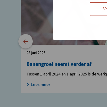
over
Banengroei
V
neemt
verder
af
23 juni 2026
Banengroei neemt verder af
Tussen 1 april 2024 en 1 april 2025 is de wer
Lees meer