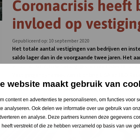
Coronacrisis heeft
invloed op vestig
Gepubliceerd op: 10 september 2020
Het totale aantal vestigingen van bedrijven en instell
saldo lager dan in de voorgaande twee jaren. Het aan
en 2019. Dat zijn de belangrijkste conclusies uit ana
Vestigingendynamiek van stichting LISA en I&O Res
e website maakt gebruik van coo
Klik hier voor het volledige artikel
 content en advertenties te personaliseren, om functies voor s
e analyseren. Ook delen we informatie over uw gebruik van onz
adverteren en analyse. Deze partners kunnen deze gegevens c
e heeft verstrekt of die ze hebben verzameld op basis van uw ge