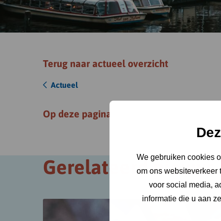
Terug naar actueel overzicht
Actueel
Op deze pagina
Dez
We gebruiken cookies om
Gerelateerd nieuws
om ons websiteverkeer t
voor social media, 
informatie die u aan z
Lees
meer