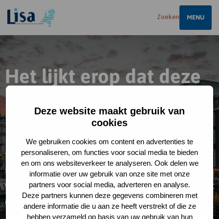
Homepagina
Zoeken
OPEN
MENU
Het lijkt erop dat deze
pagina niet (meer)
Deze website maakt gebruik van
bestaat
cookies
We gebruiken cookies om content en advertenties te
personaliseren, om functies voor social media te bieden
Deze pagina is verhuisd, bijgewerkt of verwijderd.
en om ons websiteverkeer te analyseren. Ook delen we
Probeer één van onderstaande opties om te vinden
informatie over uw gebruik van onze site met onze
wat u zoekt. Komt u er niet uit? Neem dan contact met
partners voor social media, adverteren en analyse.
Deze partners kunnen deze gegevens combineren met
ons op via info@bij12.nl.
andere informatie die u aan ze heeft verstrekt of die ze
hebben verzameld op basis van uw gebruik van hun