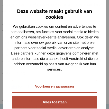
supermarkten, cafetaria’s en restaurants. Hiervan nam het
aantal vestigingen juist toe.
Deze website maakt gebruik van
cookies
Om onderscheid te maken tussen stad en platteland is eerst
We gebruiken cookies om content en advertenties te
een analyse gemaakt op basis van de mate van stedelijkheid
personaliseren, om functies voor social media te bieden
per gemeente. Dit laat enkele verschillen zien, maar omdat
en om ons websiteverkeer te analyseren. Ook delen we
met name grotere gemeenten vaak bestaan uit stedelijke en
informatie over uw gebruik van onze site met onze
partners voor social media, adverteren en analyse.
landelijke gebieden blijft een deel van de ontwikkelingen
Deze partners kunnen deze gegevens combineren met
onzichtbaar. Door (met behulp van de gedetailleerde LISA-
andere informatie die u aan ze heeft verstrekt of die ze
data) onderscheid te maken naar omvang van de woonplaats
hebben verzameld op basis van uw gebruik van hun
kan een beter beeld gegeven worden van het verschil in
services.
ontwikkeling.
Lees
hier
het artikel.
Voorkeuren aanpassen
Of download de hele editie van
LISA Nieuws 40
.
Alles toestaan
Gerelateerd nieuws