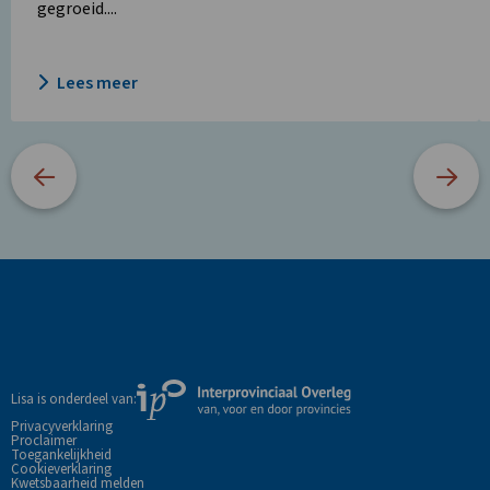
gegroeid....
Lees meer
Site
footer
Externe
Lisa is onderdeel van:
link
Privacyverklaring
Proclaimer
naar
Toegankelijkheid
de
Cookieverklaring
Kwetsbaarheid melden