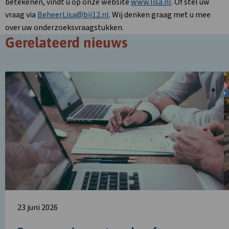
betekenen, vindt u op onze website
www.lisa.nl
. Of stel uw
vraag via
BeheerLisa@bij12.nl
. Wij denken graag met u mee
over uw onderzoeksvraagstukken.
Gerelateerd nieuws
Lees
L
meer
m
over
o
Banengroei
B
neemt
n
verder
a
af
23 juni 2026