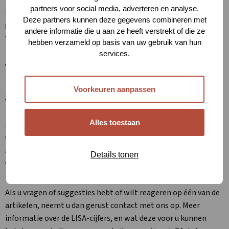
partners voor social media, adverteren en analyse.
Blaauwberg) zien hoe met behulp van LISA-cijfers een analyse
Deze partners kunnen deze gegevens combineren met
gemaakt kan worden van kwetsbare regio’s in verschillende
andere informatie die u aan ze heeft verstrekt of die ze
fasen van de crisis.
hebben verzameld op basis van uw gebruik van hun
services.
Veel leesplezier!
Voorkeuren aanpassen
DOWNLOAD LISA Nieuws nr 37
Alles toestaan
De volgende editie van LISA Nieuws verschijnt naar
verwachting in het voorjaar van 2021. Hierin zal opnieuw
aandacht zijn voor de gevolgen van de coronacrisis voor de
Details tonen
werkgelegenheid.
Als u vragen of suggesties hebt of wilt reageren op één van de
artikelen, neemt u dan gerust contact met ons op. Meer
informatie over de LISA-cijfers, en wat deze voor u kunnen