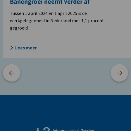
Banengroei neemt verder af
Tussen 1 april 2024 en 1 april 2025 is de
werkgelegenheid in Nederland met 1,1 procent
gegroeid....
Lees meer
Site
footer
Externe