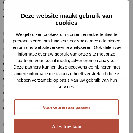
aan opgebouwd, waarbij in de eindfase landsdekkendheid
vrijwel bereikt was, onder andere door inkoop van gegevens
Deze website maakt gebruik van
van niet-aangesloten regio’s.
cookies
Het Ministerie van SZW besloot eind 1990 de deelname aan
We gebruiken cookies om content en advertenties te
LISA te beëindigden. Omdat inmiddels regionale instanties
personaliseren, om functies voor social media te bieden
en om ons websiteverkeer te analyseren. Ook delen we
meer en meer het belang van een goed regionaal register
informatie over uw gebruik van onze site met onze
inzagen en daar ook financiën voor over hadden, is het gelukt
partners voor social media, adverteren en analyse.
de regionale vestigingenregisters veilig te stellen. In de vorm
Deze partners kunnen deze gegevens combineren met
van Regionale SamenwerkingsVerbanden (RSV’s) werd de
andere informatie die u aan ze heeft verstrekt of die ze
continuïteit per regio voorlopig gegarandeerd. Veelal hebben
hebben verzameld op basis van uw gebruik van hun
(een aantal van) de belangrijkste gebruikers van het
services.
vestigingenregister (provincies, gemeenten, Kamers van
Koophandel, Regionale Besturen van Arbeidsvoorziening e.d.)
daarvoor de financiële middelen beschikbaar gesteld.
Voorkeuren aanpassen
Hoewel hiermee regionaal wel cijfers beschikbaar bleven, viel
Alles toestaan
met het stoppen van de landelijke coördinatie bovenregionale