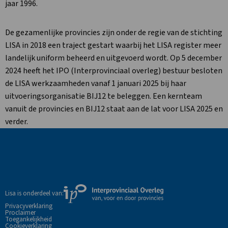
jaar 1996.
De gezamenlijke provincies zijn onder de regie van de stichting
LISA in 2018 een traject gestart waarbij het LISA register meer
landelijk uniform beheerd en uitgevoerd wordt. Op 5 december
2024 heeft het IPO (Interprovinciaal overleg) bestuur besloten
de LISA werkzaamheden vanaf 1 januari 2025 bij haar
uitvoeringsorganisatie BIJ12 te beleggen. Een kernteam
vanuit de provincies en BIJ12 staat aan de lat voor LISA 2025 en
verder.
Site
footer
Externe
Lisa is onderdeel van:
link
Privacyverklaring
Proclaimer
naar
Toegankelijkheid
de
Cookieverklaring