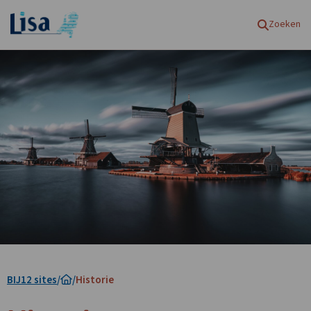
Homepagina
Zoeken
BIJ12 sites
/
/
Historie