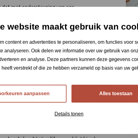
or dat met ondersteuning van een
gelegenheidsbestand geactualiseerd wordt. Het
n en instellingen in Nederland waar of van waaruit
e website maakt gebruik van coo
een centrale koppeling met het Handelsregister
n uitgebreid protocol bepaalt in hoeverre
 content en advertenties te personaliseren, om functies voor s
d moeten worden in het LISA register. Het
e analyseren. Ook delen we informatie over uw gebruik van onz
gister met een veelvoud aan inschrijvingen, terwijl
adverteren en analyse. Deze partners kunnen deze gegevens c
estigingen met werkgelegenheid.
e heeft verstrekt of die ze hebben verzameld op basis van uw ge
instellingen uitgezet. Enquêtering gebeurt zowel
oorkeuren aanpassen
Alles toestaan
 meer werkzame personen worden jaarlijks benaderd
ekproef. Voor elke non-responsvestiging wordt
e werkgelegenheid gemaakt. Voor de ophoging
Details tonen
vergelijkbare bedrijven (grootteklasse en sector).