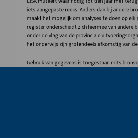
LISA muteert waar nodig tot tien jaar met terugw
iets aangepaste reeks. Anders dan bij andere bro
maakt het mogelijk om analyses te doen op elk g
register onderscheidt zich hiermee van andere br
onder de vlag van de provinciale uitvoeringsorga
het onderwijs zijn grotendeels afkomstig van de
Gebruik van gegevens is toegestaan mits bronve
Site
footer