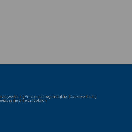
rivacyverklaring
Proclaimer
Toegankelijkheid
Cookieverklaring
wetsbaarheid melden
Colofon