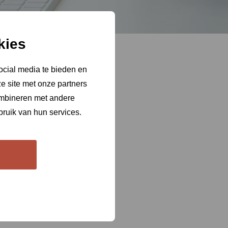
kies
ocial media te bieden en
e site met onze partners
ombineren met andere
bruik van hun services.