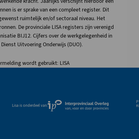
erkende kracht. Jaarlijks verschijnt hierdoor een
nnen is er sprake van een compleet register. Dit
ewenst ruimtelijk en/of sectoraal niveau. Het
onnen. De provinciale LISA registers zijn verenigd
nisatie BIJ12. Cijfers over de werkgelegenheid in
 Dienst Uitvoering Onderwijs (DUO).
rmelding wordt gebruikt: LISA
P
Externe
Lisa is onderdeel van:
K
link
naar
de
website