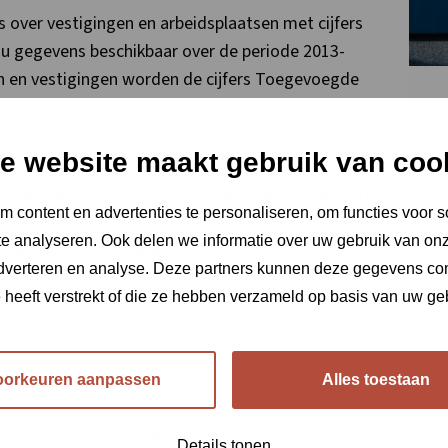
ns over vestigingen en arbeidsplaatsen met cijfers
nu gegevens beschikbaar over de periode 2013-
nen en vestigingen worden de cijfers Toegevoegde
e website maakt gebruik van coo
 bepaald door combinatie van gegevens uit het
ning vindt plaats door de bij het CBS beschikbare
 content en advertenties te personaliseren, om functies voor s
 LISA-vestigingen in die regio en sector. Het model
e analyseren. Ook delen we informatie over uw gebruik van onz
au per sector. Denk hierbij bijvoorbeeld aan
adverteren en analyse. Deze partners kunnen deze gegevens c
n met luchtvaart, activiteiten die zeer van elkaar
e heeft verstrekt of die ze hebben verzameld op basis van uw ge
eit.
oorkeuren aanpassen
Alles toestaan
Details tonen