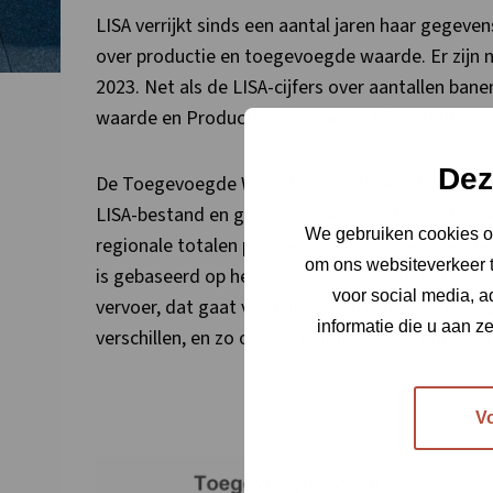
LISA verrijkt sinds een aantal jaren haar gegeve
over productie en toegevoegde waarde. Er zijn 
2023. Net als de LISA-cijfers over aantallen ba
waarde en Productie ook jaarlijks bijgesteld.
Dez
De Toegevoegde Waarde en de Productie worden
LISA-bestand en gegevens van het CBS. De bereke
We gebruiken cookies om
regionale totalen per sector te verdelen over de
om ons websiteverkeer t
is gebaseerd op het laagst beschikbare detailnive
voor social media, 
vervoer, dat gaat van binnenvaart, zeevaart tot e
informatie die u aan z
verschillen, en zo ook de gemiddelde productivit
V