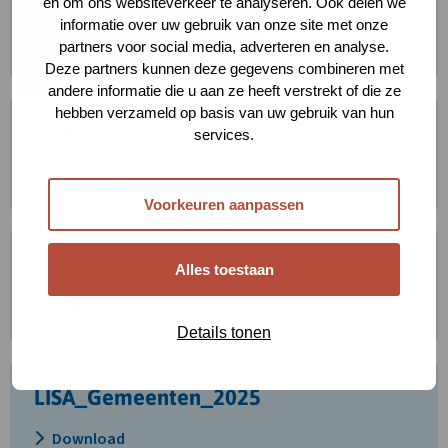
LISA_Provincie_2025
bestand
en om ons websiteverkeer te analyseren. Ook delen we
LISA_Provincie_2025
informatie over uw gebruik van onze site met onze
Download
partners voor social media, adverteren en analyse.
Deze partners kunnen deze gegevens combineren met
andere informatie die u aan ze heeft verstrekt of die ze
Download
hebben verzameld op basis van uw gebruik van hun
LISA_Topsectoren_2025
bestand
services.
LISA_Topsectoren_2025
Download
Voorkeuren aanpassen
Download
LISA_Recreatie-en-Toerisme_2025
bestand
Alles toestaan
LISA_Recreatie-
Download
en-
Details tonen
Toerisme_2025
Download
LISA_Gemeenten_2025
bestand
LISA_Gemeenten_2025
Download