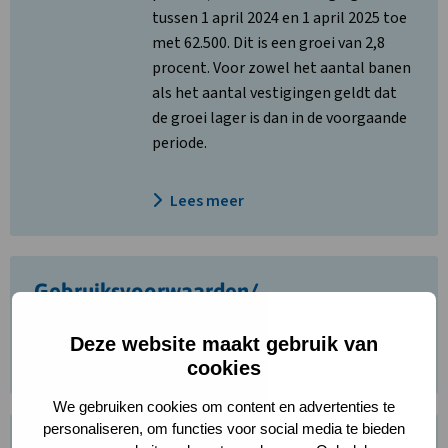
tussen 1 april 2024 en 1 april 2025 toe
met 62.500. Dit is een groei van 2,8
procent. Voor zowel het aantal banen
als het aantal vestigingen geldt dat
de groei lager is dan in de voorgaande
periode.
Lees meer
Lees
Gebruiksvoorwaarden/
meer
over
leveringsvoorwaarden
Gebruiksvoorwaarden/
Deze website maakt gebruik van
Lees meer
leveringsvoorwaarden
cookies
We gebruiken cookies om content en advertenties te
Download
personaliseren, om functies voor social media te bieden