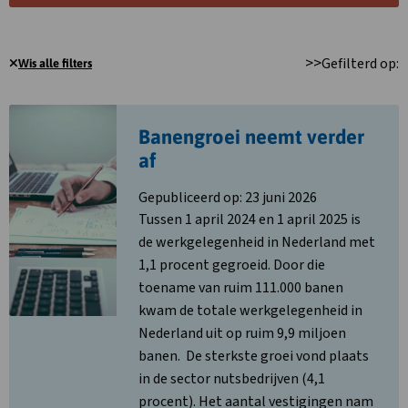
>
>
Gefilterd op:
Wis alle filters
Lees
Banengroei neemt verder
meer
over
af
Banengroei
Gepubliceerd op: 23 juni 2026
neemt
Tussen 1 april 2024 en 1 april 2025 is
verder
de werkgelegenheid in Nederland met
af
1,1 procent gegroeid. Door die
toename van ruim 111.000 banen
kwam de totale werkgelegenheid in
Nederland uit op ruim 9,9 miljoen
banen. De sterkste groei vond plaats
in de sector nutsbedrijven (4,1
procent). Het aantal vestigingen nam